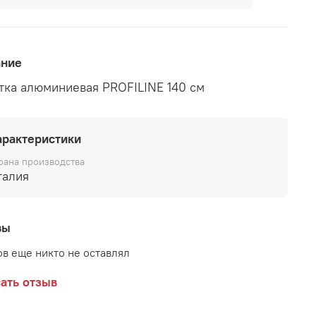
ание
тка алюминиевая PROFILINE 140 см
арактеристики
рана производства
талия
вы
в еще никто не оставлял
ать отзыв