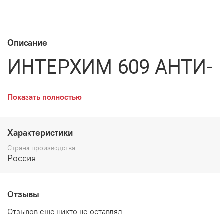
Описание
ИНТЕРХИМ 609 АНТИ-
ЗАПАХ
Показать полностью
Средство устранения
Характеристики
неприятных запахов
Страна производства
Россия
Назначение и область
Отзывы
применения
Отзывов еще никто не оставлял
Универсальное средство для устранения неприятных